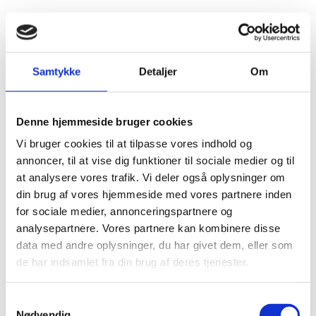
Renovering
Højbjerg VVS Service varetager gerne renoverings
projekter. For eksempel i forbindelse med
Samtykke
Detaljer
Om
etablering af gulvvarme i stue, udskiftning af
varmtvandsbeholdere eller op sætning af
radiatorer. Også hvis det bare handler om
Denne hjemmeside bruger cookies
udskiftning af et armatur.
Vi bruger cookies til at tilpasse vores indhold og
annoncer, til at vise dig funktioner til sociale medier og til
Læs mere
at analysere vores trafik. Vi deler også oplysninger om
din brug af vores hjemmeside med vores partnere inden
for sociale medier, annonceringspartnere og
analysepartnere. Vores partnere kan kombinere disse
data med andre oplysninger, du har givet dem, eller som
Andre installationer
de har indsamlet fra din brug af deres tjenester.
Vi tager også gerne et kig på andre VVS opgaver.
Samtykkevalg
Ring til os, så hjælper vi dig med professionel
Nødvendig