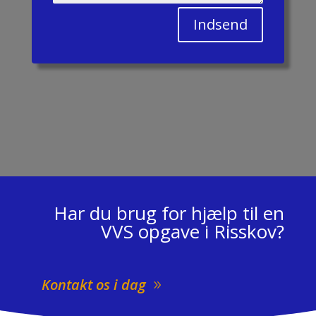
Indsend
Har du brug for hjælp til en
VVS opgave i Risskov?
Kontakt os i dag