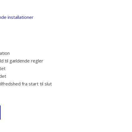
nde installationer
ation
ld til gældende regler
tet
det
lfredshed fra start til slut