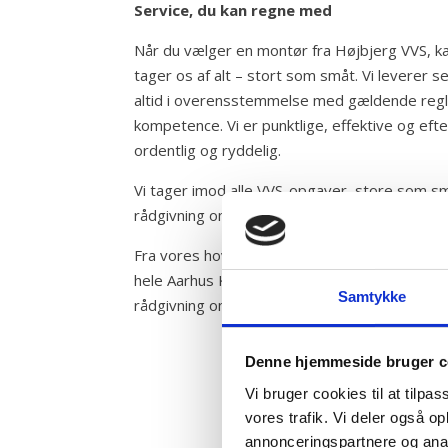
Service, du kan regne med
Når du vælger en montør fra Højbjerg VVS, kan
tager os af alt – stort som småt. Vi leverer se
altid i overensstemmelse med gældende regle
kompetence. Vi er punktlige, effektive og eft
ordentlig og ryddelig.
Vi tager imod alle VVS-opgaver, store som små,
rådgivning om dine muligheder.
Fra vores hovedkontor på Jens Juuls Vej 8 i Vi
hele Aarhus Kommune. Kontakt os i dag for et 
Samtykke
rådgivning om dine VVS-behov.
Denne hjemmeside bruger c
Vi bruger cookies til at tilpas
vores trafik. Vi deler også 
annonceringspartnere og anal