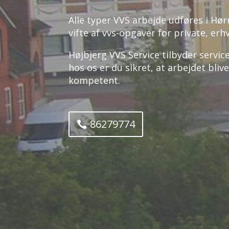
Alle typer VVS arbejde udføres i Hør
vifte af vvs-opgaver for private, erh
Højbjerg VVS Service tilbyder servi
hos os er du sikret, at arbejdet bliv
kompetent.
86279774