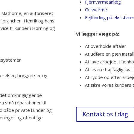
Fjernvarmeanlæg
Gulvvarme
k Mathorne, en autoriseret
Fejlfinding på eksistere
 i branchen. Henrik og hans
ice til kunder i Hørning og
Vi lægger vægt på:
At overholde aftaler
At udføre en pæn install
mesystemer
At lave arbejdet i henho
At levere høj faglig kvali
ærelser, bryggerser og
At rydde op efter arbej
At sikre vores kunders ti
 det omkringliggende
a små reparationer til
ed både private kunder og
Kontakt os i dag
eninger og offentlige