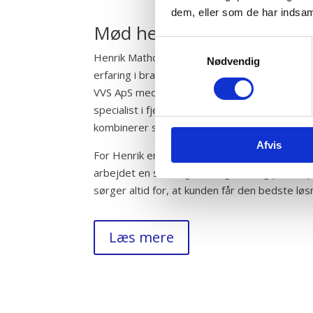
dem, eller som de har indsaml
Mød henrik
Samtykkevalg
Henrik Mathorne er autoriseret VVS-installa
Nødvendig
erfaring i branchen. Siden 2006 har han drev
VVS ApS med en passion for godt håndværk o
specialist i fjernvarmeanlæg, gulvvarme og r
kombinerer sin tekniske ekspertise med et ska
Afvis
For Henrik er grundighed, aftaleoverholdelse
arbejdet en selvfølge. Han går aldrig på kom
sørger altid for, at kunden får den bedste løs
Læs mere