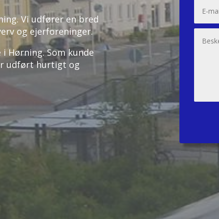
ning. Vi udfører en bred
verv og ejerforeninger.
ce i Hørning. Som kunde
er udført hurtigt og