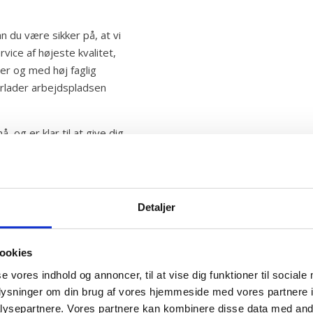
 du være sikker på, at vi
rvice af højeste kvalitet,
r og med høj faglig
erlader arbejdspladsen
 og er klar til at give dig
by J servicerer vi Hørning og
uforpligtende tilbud eller
Detaljer
ookies
se vores indhold og annoncer, til at vise dig funktioner til sociale
oplysninger om din brug af vores hjemmeside med vores partnere i
ysepartnere. Vores partnere kan kombinere disse data med andr