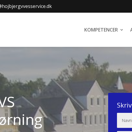
hojbjergvvesservice.dk
KOMPETENCER
VVS
Skriv
Hørning