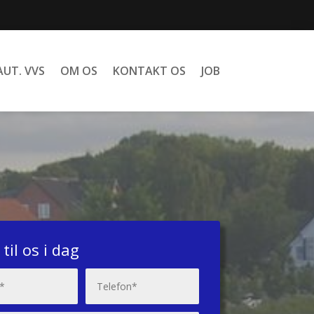
AUT. VVS
OM OS
KONTAKT OS
JOB
 til os i dag